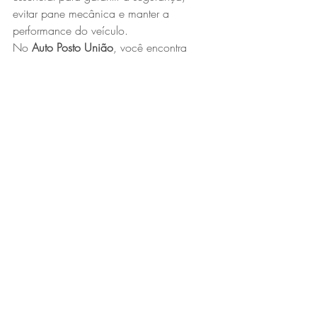
evitar pane mecânica e manter a 
performance do veículo.
No 
Auto Posto União
, você encontra 
serviços de conferência de óleo, fluido 
de freio e sistema de arrefecimento com 
total confiança e orientação 
especializada. Passe por aqui e 
mantenha seu carro protegido mesmo 
nos dias mais quentes do ano!
Posts recentes
Ver tudo