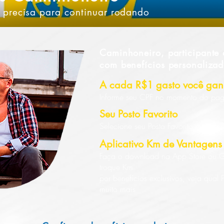
 precisa para continuar rodando
Caminhoneiro, participante
com benefícios personalizad
A cada R$1 gasto você ga
Informe seu CPF no momento do pag
Seu Posto Favorito
Selecione seu Posto Favorito e ac
Aplicativo Km de Vantagens
Faça o download na App Store ou Goo
troque Km
por benefícios exclusivos, veja qual 
muito mais