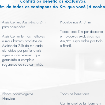
Confira os benefícios exclusivos,
ém de todas as vantagens do Km que você já conhe
AssistCenter: Assistência 24h
Produtos nas Am/Pm
para caminhões
Troque seus Km por desconto
AssistCenter tem os melhores
em produtos exclusivos nas
e mais baratos produtos de
Am/Pm espalhadas por todo
Assitência 24h do mercado,
o Brasil.
atendidos por profissionais
ágeis e competentes, que
garantirão a completa
segurança do seu caminhão.
Planos odontológicos
Todos os benefícios
Hapvida
Caminhoneiros também tem