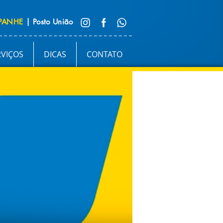
PANHE
| Posto União
RVIÇOS
DICAS
CONTATO