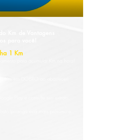
 do Km de Vantagens
os para você!
nha 1 Km
amento para acumular Km na hora!
umule Km em DOBRO ao abastecer!
gle Play e consulte seu extrato,
Posto Ipiranga está mais próximo e