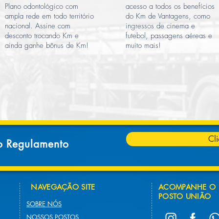
Plano odontológico com
acesso a todos os benefícios
ampla rede em todo território
do Km de Vantagens, como
nacional. Assine com
ingressos de cinema e
desconto trocando Km e
futebol, passagens aéreas e
ainda ganhe bônus de Km!
muito mais!
Cl
o Regulamento
NAVEGAÇÃO SITE
ACOMPANHE O
POSTO UNIÃO
SOBRE NÓS
NOSSOS POSTOS