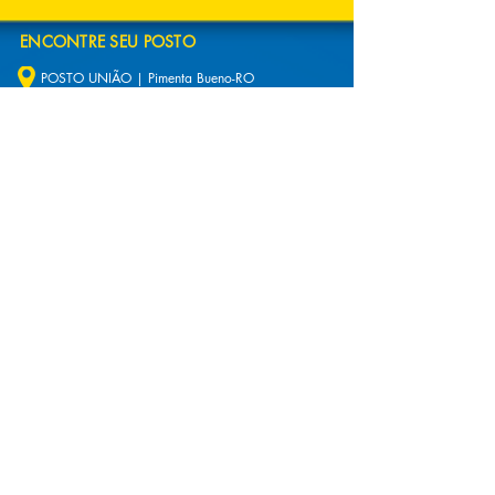
ENCONTRE SEU POSTO
POSTO UNIÃO | Pimenta Bueno-RO
POSTO SIMONI | Pimenta Bueno-RO
POSTO MINUANO | Pimenta Bueno-RO
POSTO CARLOS GOMES | Pimenta Bueno - RO
POSTO MINUANO II | Cacoal - RO
NAVEGAÇÃO SITE
NOSSOS POSTOS
SOBRE NÓS
DICAS
CONTATO
PRODUTOS E SERVIÇOS