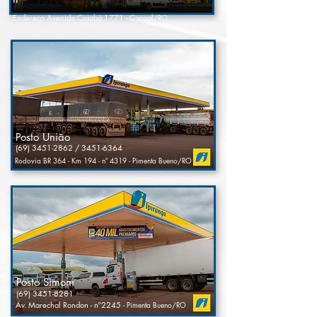
Endereço Avenida Cuiabá 1771 - Cacoal
/RO
Posto União
(69) 3451-2862
/
3451-6364
Rodovia BR 364 - Km 194 - nº 4319 - Pimenta Bueno/RO
Posto Simoni
(69) 3451-8281
Av. Marechal Rondon - nº2245 -
Pimenta Bueno/RO