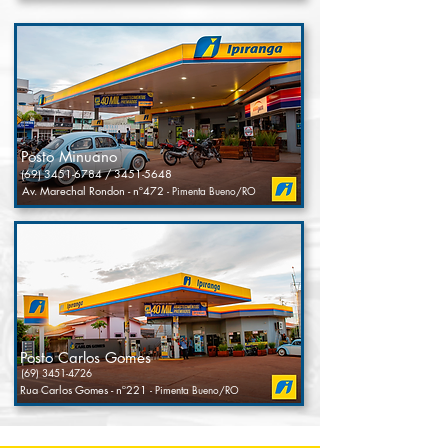
Posto Minuano
(69) 3451-6784
/
3451-5648
Av. Marechal Rondon - nº472
- Pimenta Bueno/RO
Posto Carlos Gomes
(69) 3451-4726
Rua Carlos Gomes - nº221
- Pimenta Bueno/RO