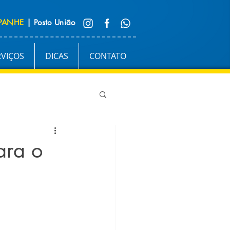
PANHE
| Posto União
RVIÇOS
DICAS
CONTATO
ara o