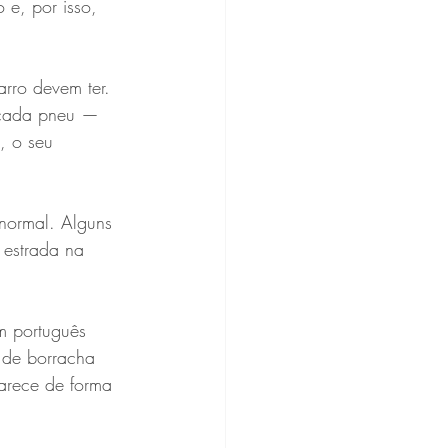
e, por isso, 
arro devem ter. 
e cada pneu — 
, o seu 
normal. Alguns 
 estrada na 
m português 
 de borracha 
arece de forma 