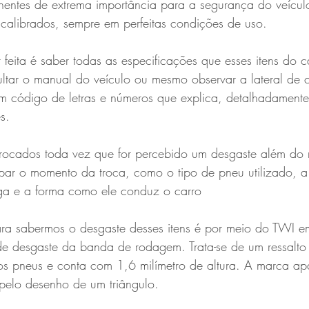
ntes de extrema importância para a segurança do veículo 
calibrados, sempre em perfeitas condições de uso. 
 feita é saber todas as especificações que esses itens do c
sultar o manual do veículo ou mesmo observar a lateral d
um código de letras e números que explica, detalhadamente
s. 
rocados toda vez que for percebido um desgaste além do 
par o momento da troca, como o tipo de pneu utilizado, a
ega e a forma como ele conduz o carro 
para sabermos o desgaste desses itens é por meio do TWI e
 de desgaste da banda de rodagem. Trata-se de um ressalto
dos pneus e conta com 1,6 milímetro de altura. A marca ap
elo desenho de um triângulo.