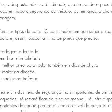
ite, o desgaste máximo é indicado, que é quando o pneu
oca em risco a segurança do veículo, aumentando a chan
lanagem.
ferentes tipos de carro. O consumidor tem que saber o se
adra e, assim, buscar a linha de pneus que precisa.
e rodagem adequada
uma boa durabilidade
 o melhor pneu para rodar também em dias de chuva
e maior na direção
e maciez ao trafegar
neu é um dos itens de segurança mais importantes de um ve
equados, só restará ficar de olho no manual. Lá, são dispo
portantes das quais precisará, como o nível de pressão, a