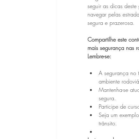
seguir as dicas deste
navegar pelas estrad
segura e prazerosa.
Compartilhe este con
mais segurança nas r
Lembre-se:
A segurança no t
ambiente rodoviá
Mantenha-se atua
segura.
Participe de cur
Seja um exemplo p
trânsito.