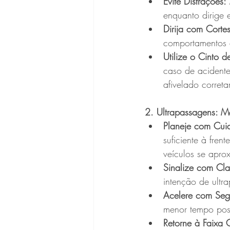
Evite Distrações:
enquanto dirige 
Dirija com Cortes
comportamentos 
Utilize o Cinto 
caso de acidente
afivelado corret
2. Ultrapassagens: M
Planeje com Cui
suficiente à fre
veículos se apro
Sinalize com Cla
intenção de ultra
Acelere com Seg
menor tempo poss
Retorne à Faixa O