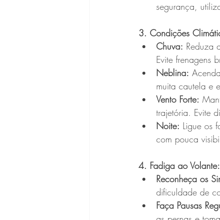
segurança, utiliz
3. Condições Climáti
Chuva:
 Reduza a
Evite frenagens
Neblina:
 Acenda 
muita cautela e e
Vento Forte:
 Mant
trajetória. Evite
Noite:
 Ligue os 
com pouca visibi
4. Fadiga ao Volant
Reconheça os Sin
dificuldade de c
Faça Pausas Regu
as pernas e toma