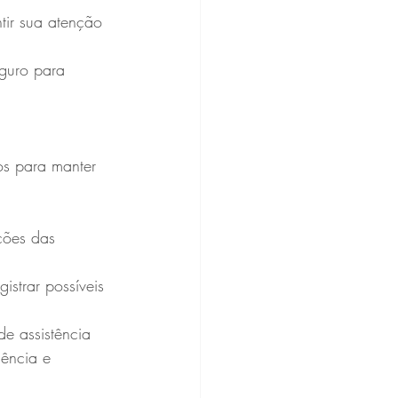
tir sua atenção 
eguro para 
tos para manter 
ições das 
istrar possíveis 
e assistência 
gência e 