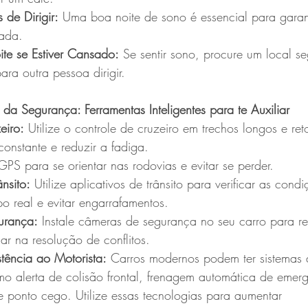
de Dirigir:
 Uma boa noite de sono é essencial para garan
rada.
oite se Estiver Cansado:
 Se sentir sono, procure um local s
ra outra pessoa dirigir.
 da Segurança: Ferramentas Inteligentes para te Auxiliar
eiro:
 Utilize o controle de cruzeiro em trechos longos e re
onstante e reduzir a fadiga.
 GPS para se orientar nas rodovias e evitar se perder.
ânsito:
 Utilize aplicativos de trânsito para verificar as cond
o real e evitar engarrafamentos.
urança:
 Instale câmeras de segurança no seu carro para reg
iar na resolução de conflitos.
stência ao Motorista:
 Carros modernos podem ter sistemas d
mo alerta de colisão frontal, frenagem automática de emer
 ponto cego. Utilize essas tecnologias para aumentar