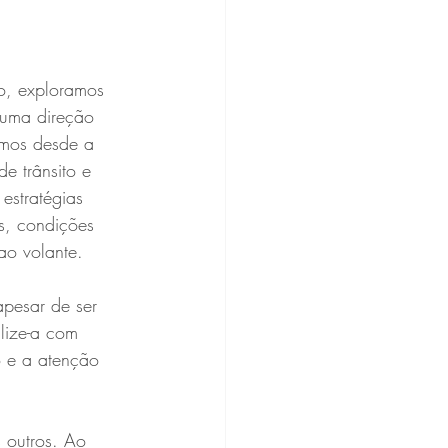
o, exploramos 
 uma direção 
amos desde a 
de trânsito e 
estratégias 
s, condições 
ao volante.
apesar de ser 
lize-a com 
 e a atenção 
 outros. Ao 