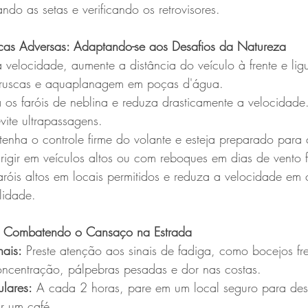
ando as setas e verificando os retrovisores.
cas Adversas: Adaptando-se aos Desafios da Natureza
 velocidade, aumente a distância do veículo à frente e ligu
 bruscas e aquaplanagem em poças d'água.
os faróis de neblina e reduza drasticamente a velocidade.
vite ultrapassagens.
enha o controle firme do volante e esteja preparado para 
 dirigir em veículos altos ou com reboques em dias de vento f
faróis altos em locais permitidos e reduza a velocidade em 
lidade.
e: Combatendo o Cansaço na Estrada
ais:
 Preste atenção aos sinais de fadiga, como bocejos fr
oncentração, pálpebras pesadas e dor nas costas.
lares:
 A cada 2 horas, pare em um local seguro para des
r um café.