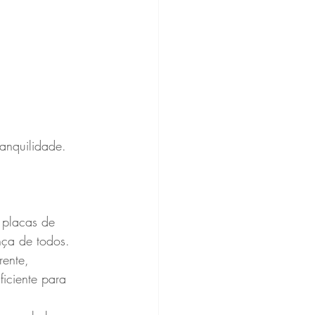
anquilidade. 
 placas de 
nça de todos.
rente, 
iciente para 