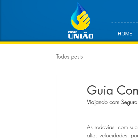
HOME
Todos posts
Guia Comp
Viajando com Seguran
As rodovias, com suas
altas velocidades, p