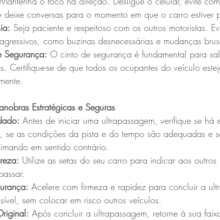
 Mantenha o foco na direção. Desligue o celular, evite com
e deixe conversas para o momento em que o carro estiver 
ia:
 Seja paciente e respeitoso com os outros motoristas. Evi
agressivos, como buzinas desnecessárias e mudanças brus
de Segurança:
 O cinto de segurança é fundamental para sal
s. Certifique-se de que todos os ocupantes do veículo este
amente.
anobras Estratégicas e Seguras
dado:
 Antes de iniciar uma ultrapassagem, verifique se há
nte, se as condições da pista e do tempo são adequadas e 
ximando em sentido contrário.
reza:
 Utilize as setas do seu carro para indicar aos outros 
passar.
urança:
 Acelere com firmeza e rapidez para concluir a ul
ível, sem colocar em risco outros veículos.
riginal:
 Após concluir a ultrapassagem, retorne à sua faix