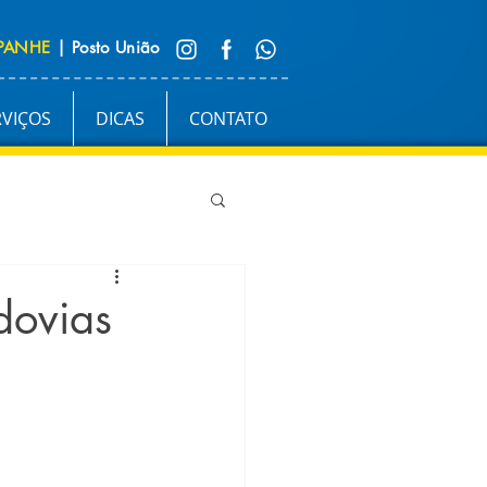
PANHE
| Posto União
RVIÇOS
DICAS
CONTATO
dovias