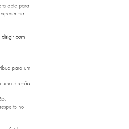
ará apto para 
experiência 
dirigir com 
ribua para um 
ra uma direção 
ão.
respeito no 