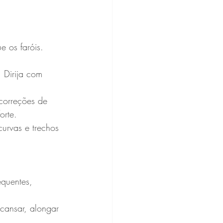
e os faróis. 
 Dirija com 
correções de 
orte.
curvas e trechos 
equentes, 
cansar, alongar 