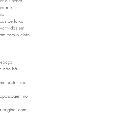
er ou beber 
parado.
te 
cas de faixa.
var vidas em 
jam com o cinto 
 espaço 
se não há 
motoristas sua 
trapassagem no 
a original com 