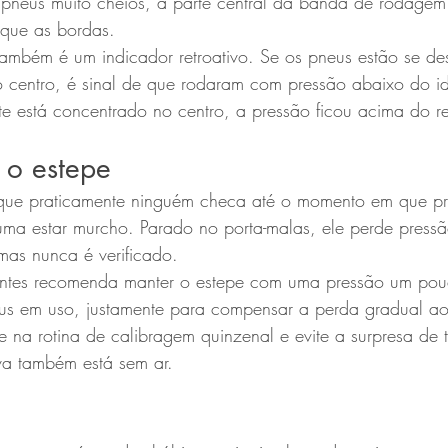
 pneus muito cheios, a parte central da banda de rodagem
 que as bordas.
também é um indicador retroativo. Se os pneus estão se d
 centro, é sinal de que rodaram com pressão abaixo do i
te está concentrado no centro, a pressão ficou acima do
 o estepe
ue praticamente ninguém checa até o momento em que pre
uma estar murcho. Parado no porta-malas, ele perde pres
mas nunca é verificado.
cantes recomenda manter o estepe com uma pressão um po
us em uso, justamente para compensar a perda gradual a
e na rotina de calibragem quinzenal e evite a surpresa de t
va também está sem ar.