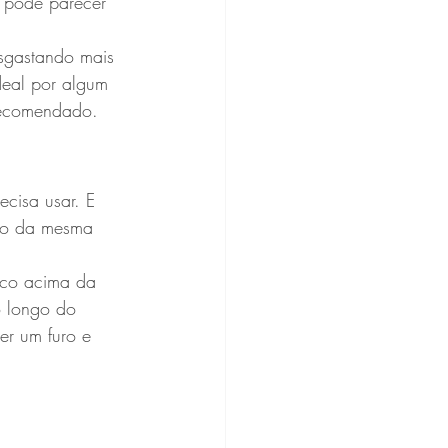
 pode parecer 
esgastando mais 
deal por algum 
 recomendado.
cisa usar. E 
são da mesma 
uco acima da 
o longo do 
er um furo e 