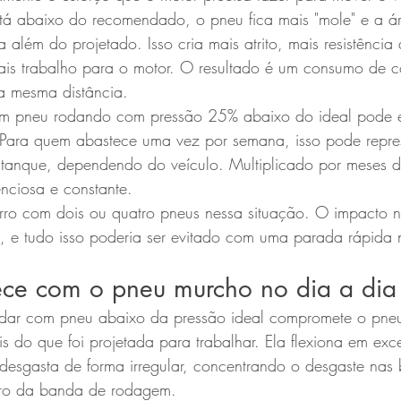
á abaixo do recomendado, o pneu fica mais "mole" e a ár
 além do projetado. Isso cria mais atrito, mais resistência
is trabalho para o motor. O resultado é um consumo de c
 a mesma distância.
um pneu rodando com pressão 25% abaixo do ideal pode e
ara quem abastece uma vez por semana, isso pode repres
por tanque, dependendo do veículo. Multiplicado por meses 
nciosa e constante.
ro com dois ou quatro pneus nessa situação. O impacto 
o, e tudo isso poderia ser evitado com uma parada rápida
ce com o pneu murcho no dia a dia
dar com pneu abaixo da pressão ideal compromete o pneu
s do que foi projetada para trabalhar. Ela flexiona em ex
 desgasta de forma irregular, concentrando o desgaste nas
ntro da banda de rodagem.