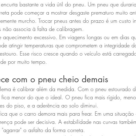
e encurta bastante a vida útil do pneu. Um pneu que durar
reta pode começar a mostrar desgaste prematuro muito ant
emente murcho. Trocar pneus antes do prazo é um custo inv
s não associa à falta de calibragem.
 aquecimento excessivo. Em viagens longas ou em dias q
de atingir temperaturas que comprometem a integridade d
estouro. Esse risco cresce quando o veículo está carrega
ade por muito tempo.
ce com o pneu cheio demais
lema é calibrar além da medida. Com o pneu estourado de
o fica menor do que o ideal. O pneu fica mais rígido, men
des do piso, e a aderência ao solo diminui.
ifica que o carro demora mais para frear. Em uma situação
rença pode ser decisiva. A estabilidade nas curvas també
agarrar" o asfalto da forma correta.