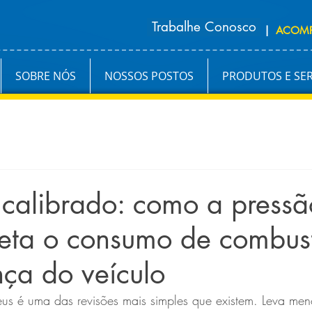
Trabalhe Conosco
|
ACOM
SOBRE NÓS
NOSSOS POSTOS
PRODUTOS E SE
 calibrado: como a pressã
eta o consumo de combust
ça do veículo
us é uma das revisões mais simples que existem. Leva men