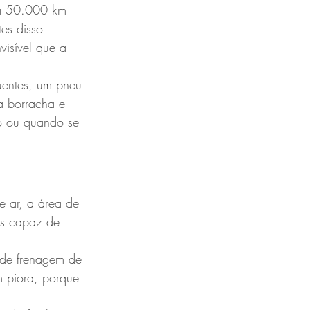
ia 50.000 km 
es disso 
isível que a 
uentes, um pneu 
a borracha e 
do ou quando se 
 ar, a área de 
os capaz de 
 de frenagem de 
m piora, porque 