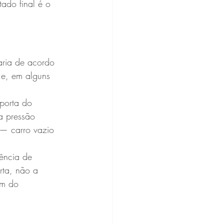
ado final é o 
aria de acordo 
e, em alguns 
 porta do 
a pressão 
 — carro vazio 
ência de 
rta, não a 
ém do 