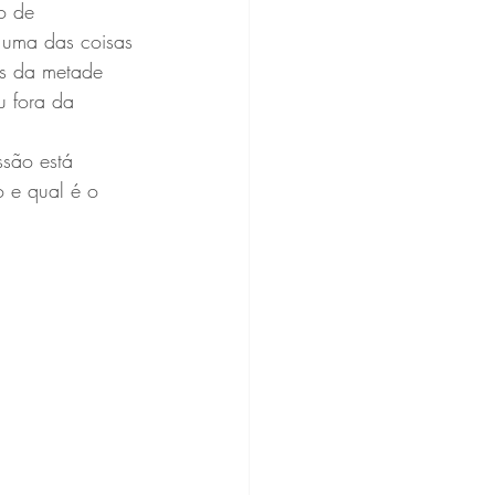
o de 
 uma das coisas 
is da metade 
u fora da 
são está 
o e qual é o 