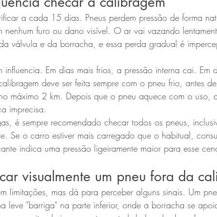
uência checar a calibragem
ficar a cada 15 dias. Pneus perdem pressão de forma nat
nenhum furo ou dano visível. O ar vai vazando lentament
s da válvula e da borracha, e essa perda gradual é impercep
influencia. Em dias mais frios, a pressão interna cai. Em d
 calibragem deve ser feita sempre com o pneu frio, antes d
no máximo 2 km. Depois que o pneu aquece com o uso, a
ca imprecisa.
gas, é sempre recomendado checar todos os pneus, inclus
 Se o carro estiver mais carregado que o habitual, consu
cante indica uma pressão ligeiramente maior para esse cená
icar visualmente um pneu fora da ca
tem limitações, mas dá para perceber alguns sinais. Um pn
a leve "barriga" na parte inferior, onde a borracha se apo