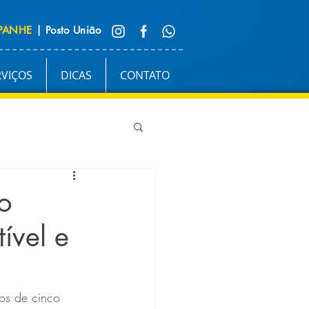
PANHE
| Posto União
RVIÇOS
DICAS
CONTATO
o
ível e
os de cinco 