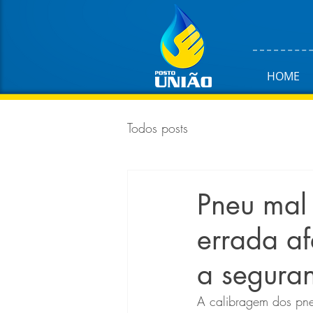
HOME
Todos posts
Pneu mal
errada af
a seguran
A calibragem dos pne