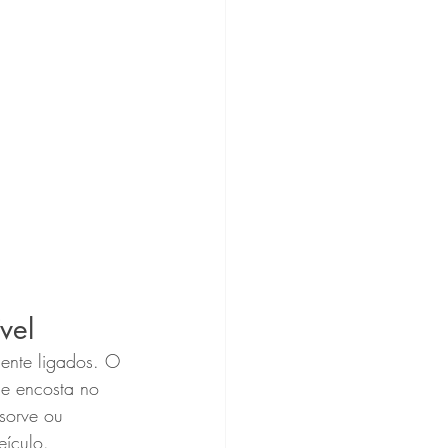
vel
ente ligados. O 
le encosta no 
sorve ou 
eículo.