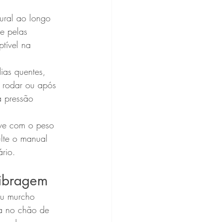
ural ao longo 
e pelas 
tível na 
ias quentes, 
e rodar ou após 
 pressão 
ive com o peso 
lte o manual 
rio.
libragem
eu murcho 
ia no chão de 